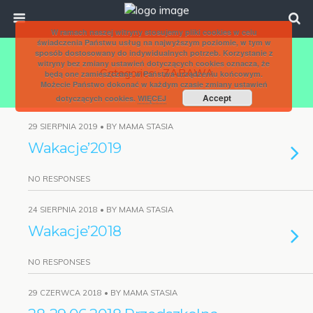
W ramach naszej witryny stosujemy pliki cookies w celu
świadczenia Państwu usług na najwyższym poziomie, w tym w
sposób dostosowany do indywidualnych potrzeb. Korzystanie z
witryny bez zmiany ustawień dotyczących cookies oznacza, że
Categories ›
ZABAWA
będą one zamieszczane w Państwa urządzeniu końcowym.
Możecie Państwo dokonać w każdym czasie zmiany ustawień
Accept
dotyczących cookies.
WIĘCEJ
29 SIERPNIA 2019 • BY MAMA STASIA
Wakacje’2019
NO RESPONSES
24 SIERPNIA 2018 • BY MAMA STASIA
Wakacje’2018
NO RESPONSES
29 CZERWCA 2018 • BY MAMA STASIA