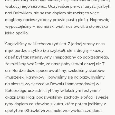
wakacyjnego sezonu… Oczywiście pierwsi turyści już byli
nad Bałtykiem, ale sezon dopiero się rozkręca więc
mogliśmy nacieszyć oczy prawie pustą plażą. Naprawdę
wypoczęliśmy – nadmorski wiatr nas owiał, a słoneczko
lekko opaliło.
Spędziliśmy w Niechorzu tydzień. Z jednej strony czas
mijał bardzo szybko (za szybko!), ale z drugiej – każdy
dzień był tak intensywny i niepodobny do poprzedniego,
że mieliśmy wrażenie, że nasz pobyt trwał dłużej niż 7
dni. Bardzo dużo spacerowaliśmy, szukaliśmy skarbów
(muszelek i kamyków) i bawiliśmy się na plaży, byliśmy
na pieszej wycieczce w Rewalu i samochodowej w
Kołobrzegu, uczestniczyliśmy w lokalnym festynie z
okazji Dnia Flagi, podziwialiśmy zachody słońca i świeże
ryby dopiero co złowine z kutra, które potem jedliśmy z
apetytem (Staszkowi zasmakował zwłaszcza dorsz,