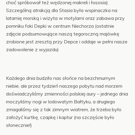
choć spróbował też wędzonej makreli i łososia).
Szczególną atrakcją dla Stasia była wspinaczka na
latarnię morską i wizyta w motylarni oraz zabawa przy
pomniku foki Depki w centrum Niechorza (ostatnie
zdjęcie podsumowujące naszą tegoroczną majówkę
zrobione jest zresztą przy Depce i oddaje w pełni nasze
zadowolenie z wyjazdu)
Każdego dnia budziło nas słońce na bezchmurnym
niebie, ale przez tydzień naszego pobytu nad morzem
doświadczyliśmy zmienności polskiej aury – jednego dnia
moczyliśmy nogi w lodowatym Bałtyku, a drugiego
zmagaliśmy się z tak zimnym wiatrem, że trzeba było
założyć kurtkę, czapkę i kaptur (na szczęście było
słonecznie!)