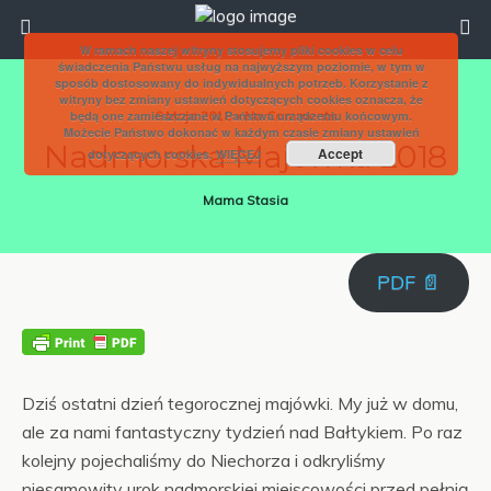
W ramach naszej witryny stosujemy pliki cookies w celu
świadczenia Państwu usług na najwyższym poziomie, w tym w
sposób dostosowany do indywidualnych potrzeb. Korzystanie z
witryny bez zmiany ustawień dotyczących cookies oznacza, że
będą one zamieszczane w Państwa urządzeniu końcowym.
6 Maja 2018 • No Comments
Możecie Państwo dokonać w każdym czasie zmiany ustawień
Nadmorska Majówka’2018
Accept
dotyczących cookies.
WIĘCEJ
Mama Stasia
PDF 📄
Dziś ostatni dzień tegorocznej majówki. My już w domu,
ale za nami fantastyczny tydzień nad Bałtykiem. Po raz
kolejny pojechaliśmy do Niechorza i odkryliśmy
niesamowity urok nadmorskiej miejscowości przed pełnią