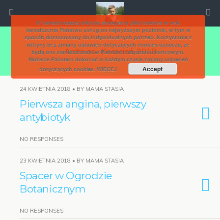
W ramach naszej witryny stosujemy pliki cookies w celu
świadczenia Państwu usług na najwyższym poziomie, w tym w
sposób dostosowany do indywidualnych potrzeb. Korzystanie z
witryny bez zmiany ustawień dotyczących cookies oznacza, że
Archives › Kwiecień, 2018
będą one zamieszczane w Państwa urządzeniu końcowym.
Możecie Państwo dokonać w każdym czasie zmiany ustawień
Accept
dotyczących cookies.
WIĘCEJ
24 KWIETNIA 2018 • BY MAMA STASIA
Pierwsza angina, pierwszy
antybiotyk
NO RESPONSES
23 KWIETNIA 2018 • BY MAMA STASIA
Spacer w Ogrodzie
Botanicznym
NO RESPONSES