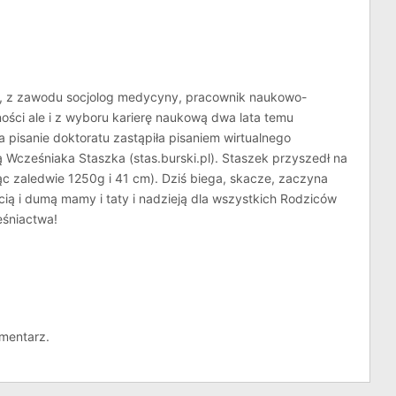
g, z zawodu socjolog medycyny, pracownik naukowo-
ości ale i z wyboru karierę naukową dwa lata temu
a pisanie doktoratu zastąpiła pisaniem wirtualnego
 Wcześniaka Staszka (stas.burski.pl). Staszek przyszedł na
ąc zaledwie 1250g i 41 cm). Dziś biega, skacze, zaczyna
cią i dumą mamy i taty i nadzieją dla wszystkich Rodziców
śniactwa!
mentarz.