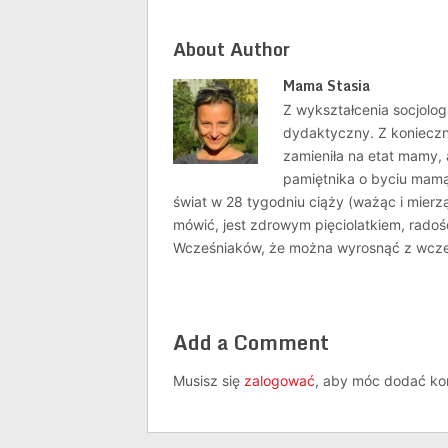
About Author
Mama Stasia
Z wykształcenia socjolo
dydaktyczny. Z konieczn
zamieniła na etat mamy, 
pamiętnika o byciu mamą
świat w 28 tygodniu ciąży (ważąc i mierz
mówić, jest zdrowym pięciolatkiem, radoś
Wcześniaków, że można wyrosnąć z wcze
Add a Comment
Musisz się
zalogować
, aby móc dodać ko