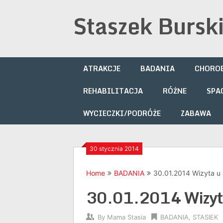
Skip
Staszek Bursk
to
content
ATRAKCJE
BADANIA
CHOROB
REHABILITACJA
RÓŻNE
SPA
WYCIECZKI/PODRÓŻE
ZABAWA
30 stycznia 2014
Home
BADANIA
30.01.2014 Wizyta u 
30.01.2014 Wizyta
By
Mama Stasia
BADANIA
,
STASIEK