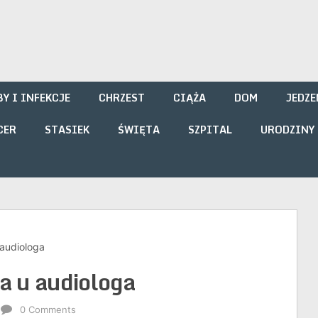
i
Y I INFEKCJE
CHRZEST
CIĄŻA
DOM
JEDZE
CER
STASIEK
ŚWIĘTA
SZPITAL
URODZINY
audiologa
 u audiologa
0 Comments