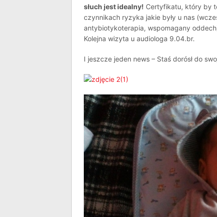
słuch jest idealny!
Certyfikatu, który by 
czynnikach ryzyka jakie były u nas (wcz
antybiotykoterapia, wspomagany oddech) 
Kolejna wizyta u audiologa 9.04.br.
I jeszcze jeden news – Staś dorósł do swo