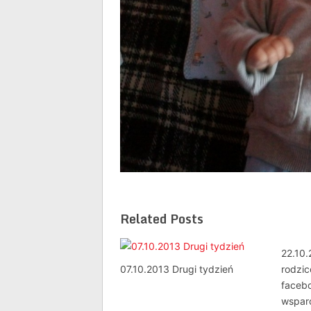
Related Posts
22.10
07.10.2013 Drugi tydzień
rodzi
faceb
wspar