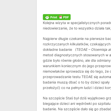
Kolejna wizyta w specjalistycznych porad
niedowierzanie, że to wszystko działa tak
Najpierw długie czekanie na pierwsze ba
rozkrzyczanych kilkulatków, czekających n
dokładne badanie
(TEOAE – Otoemisja a
metod diagnostycznych stosowanych w audi
gdzie było równie głośno, ale dla odmian
warunkiem koniecznym do jego przeprowad
niemowlaków sprowadza się do tego, że d
przeprowadzanie testu TEOAE się automat
badania muszą dbać o to by dzieci spały (j
przełożyć) co na pełnym ludzi i dzieci kor
Na szczęście Staś był dziś wyjątkowo grz
biegające dzieci ani wędrówki po szpitalu
badanie. Na szczęście dało się go zbadać,