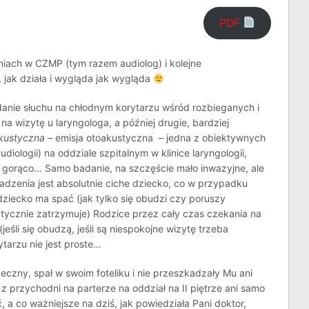
PDF
niach w CZMP (tym razem audiolog) i kolejne
, jak działa i wygląda jak wygląda
danie słuchu na chłodnym korytarzu wśród rozbieganych i
a wizytę u laryngologa, a później drugie, bardziej
kustyczna –
emisja otoakustyczna – jedna z obiektywnych
ologii) na oddziale szpitalnym w klinice laryngologii,
y gorąco… Samo badanie, na szczęście mało inwazyjne, ale
zenia jest absolutnie ciche dziecko, co w przypadku
ziecko ma spać (jak tylko się obudzi czy poruszy
ycznie zatrzymuje) Rodzice przez cały czas czekania na
eśli się obudzą, jeśli są niespokojne wizytę trzeba
ytarzu nie jest proste…
eczny, spał w swoim foteliku i nie przeszkadzały Mu ani
 z przychodni na parterze na oddział na II piętrze ani samo
 a co ważniejsze na dziś, jak powiedziała Pani doktor,