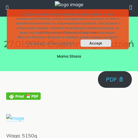
W ramach naszej witryny stosujemy pliki cookies w celu
świadczenia Państwu usług na najwyższym poziomie, w tym w
sposób dostosowany do indywidualnych potrzeb. Korzystanie z
witryny bez zmiany ustawień dotyczących cookies oznacza, że
będą one zamieszczane w Państwa urządzeniu końcowym.
27 Stycznia 2014 • No Comments
Możecie Państwo dokonać w każdym czasie zmiany ustawień
27.01.2014 Osiemnasty Tydzień
Accept
dotyczących cookies.
WIĘCEJ
Mama Stasia
PDF 📄
Waga: 5150g.