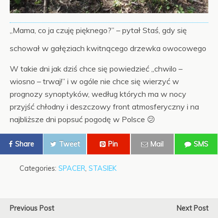
„Mama, co ja czuję pięknego?” – pytał Staś, gdy się
schował w gałęziach kwitnącego drzewka owocowego
W takie dni jak dziś chce się powiedzieć „chwilo –
wiosno – trwaj!” i w ogóle nie chce się wierzyć w
prognozy synoptyków, według których ma w nocy
przyjść chłodny i deszczowy front atmosferyczny i na
najbliższe dni popsuć pogodę w Polsce 😕
Share
Tweet
Pin
Mail
SMS
Categories:
SPACER
,
STASIEK
Previous Post
Next Post