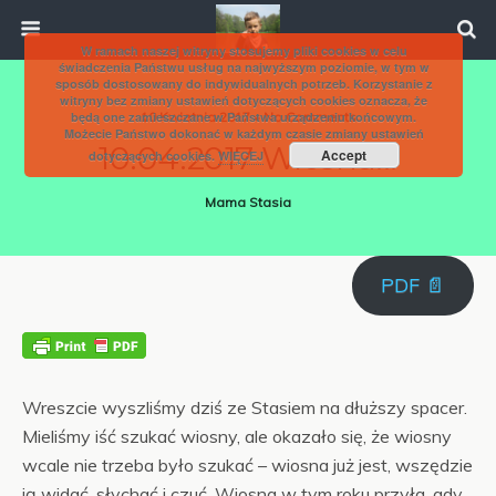
W ramach naszej witryny stosujemy pliki cookies w celu
świadczenia Państwu usług na najwyższym poziomie, w tym w
sposób dostosowany do indywidualnych potrzeb. Korzystanie z
witryny bez zmiany ustawień dotyczących cookies oznacza, że
będą one zamieszczane w Państwa urządzeniu końcowym.
10 Kwietnia 2017 • No Comments
Możecie Państwo dokonać w każdym czasie zmiany ustawień
10.04.2017 Wiosna!!!
Accept
dotyczących cookies.
WIĘCEJ
Mama Stasia
PDF 📄
Wreszcie wyszliśmy dziś ze Stasiem na dłuższy spacer.
Mieliśmy iść szukać wiosny, ale okazało się, że wiosny
wcale nie trzeba było szukać – wiosna już jest, wszędzie
ją widać, słychać i czuć. Wiosna w tym roku przyła, gdy