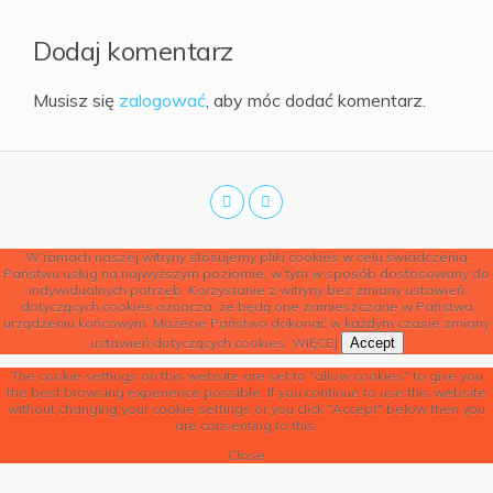
Dodaj komentarz
Musisz się
zalogować
, aby móc dodać komentarz.
W ramach naszej witryny stosujemy pliki cookies w celu świadczenia
Państwu usług na najwyższym poziomie, w tym w sposób dostosowany do
indywidualnych potrzeb. Korzystanie z witryny bez zmiany ustawień
dotyczących cookies oznacza, że będą one zamieszczane w Państwa
urządzeniu końcowym. Możecie Państwo dokonać w każdym czasie zmiany
ustawień dotyczących cookies.
WIĘCEJ
Accept
The cookie settings on this website are set to "allow cookies" to give you
the best browsing experience possible. If you continue to use this website
without changing your cookie settings or you click "Accept" below then you
are consenting to this.
Close