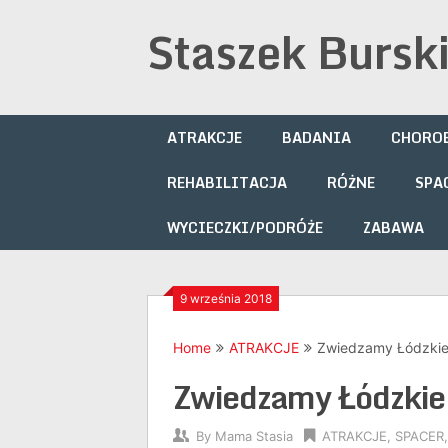
Skip
Staszek Bursk
to
content
ATRAKCJE
BADANIA
CHOROB
REHABILITACJA
RÓŻNE
SPA
WYCIECZKI/PODRÓŻE
ZABAWA
9 września 2018
Home
ATRAKCJE
Zwiedzamy Łódzki
Zwiedzamy Łódzkie
By
Mama Stasia
ATRAKCJE
,
SPACER