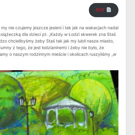
PDF
my nie czujemy jeszcze jesieni i tak jak na wakacjach nadal
siążeczką dla dzieci pt. „Każdy w Łodzi skwerek zna Staś
dzo chcielibyśmy żeby Staś tak jak my lubił nasze miasto,
ł dumny z tego, że jest łodzianinem) i żeby nie było, że
my o naszym rodzinnym mieście i okolicach ruszyliśmy „w