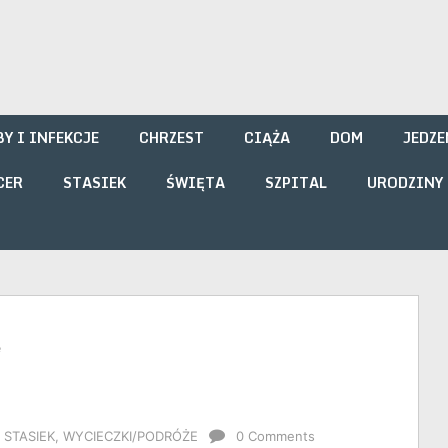
i
Y I INFEKCJE
CHRZEST
CIĄŻA
DOM
JEDZE
CER
STASIEK
ŚWIĘTA
SZPITAL
URODZINY
e
,
STASIEK
,
WYCIECZKI/PODRÓŻE
0 Comments