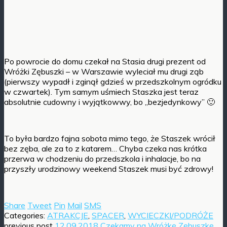
Po powrocie do domu czekał na Stasia drugi prezent od
Wróżki Zębuszki – w Warszawie wyleciał mu drugi ząb
(pierwszy wypadł i zginął gdzieś w przedszkolnym ogródku
w czwartek). Tym samym uśmiech Staszka jest teraz
absolutnie cudowny i wyjątkowwy, bo „bezjedynkowy” 🙂
To była bardzo fajna sobota mimo tego, że Staszek wrócił
bez zęba, ale za to z katarem… Chyba czeka nas krótka
przerwa w chodzeniu do przedszkola i inhalacje, bo na
przyszły urodzinowy weekend Staszek musi być zdrowy!
Share
Tweet
Pin
Mail
SMS
Categories:
ATRAKCJE
,
SPACER
,
WYCIECZKI/PODRÓŻE
previous post
12.09.2018 Czekamy na Wróżkę Zębuszkę