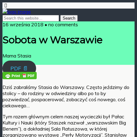
16 września 2018 • no comments
Sobota w Warszawie
Mama Stasia
PDF 📄
Dziś zabraliśmy Stasia do Warszawy. Często jeździmy do
stolicy – do rodziny w odwiedziny albo po to by
pozwiedzać, pospacerować, zobaczyć coś nowego, coś
ciekawego…
Tym razem głównym celem naszej wycieczki był Pałac
Kultury i Nauki (który Staszek nazwał „warszawskim Big
Benem”), a dokładniej Sala Ratuszowa, w której
zorganizowano wystawę „Perły Motoryzacji”. Stanisław