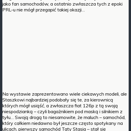
jako fan samochodów, a ostatnio zwłaszcza tych z epoki
PRL-u nie mógł przegapić takiej okazji…
Na wystawie zaprezentowano wiele ciekawych modeli, ale
Staszkowi najbardziej podobały się te, za kierownicą
których mógł usiąść, a zwłaszcza fiat 126p z tą swoją
niespodzianką – czyli bagażnikiem pod maską i silnikiem z
tyłu… Swoją drogą to niesamowite, że maluch – samochód,
który całkiem niedawno był jeszcze często spotykany na
ulicach, pierwszy samochód Taty Stasia – stał się