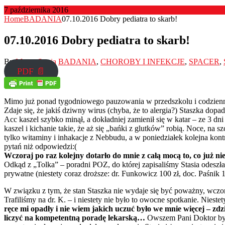
7 października 2016
Home
BADANIA
07.10.2016 Dobry pediatra to skarb!
07.10.2016 Dobry pediatra to skarb!
By
Mama Stasia
BADANIA
,
CHOROBY I INFEKCJE
,
SPACER
,
PDF 📄
Mimo już ponad tygodniowego pauzowania w przedszkolu i codzienny
Zdaje się, że jakiś dziwny wirus (chyba, że to alergia?) Staszka dop
Acc kaszel szybko minął, a dokładniej zamienił się w katar – ze 3 d
kaszel i kichanie takie, że aż się „bańki z glutków” robią. Noce, na sz
tylko witaminy i inhakacje z Nebbudu, a w poniedziałek kolejna kontro
pytań niż odpowiedzi:(
Wczoraj po raz kolejny dotarło do mnie z całą mocą to, co już nie
Odkąd z „Tolka” – poradni POZ, do której zapisaliśmy Stasia odesz
prywatne (niestety coraz droższe: dr. Funkowicz 100 zł, doc. Paśnik 
W związku z tym, że stan Staszka nie wydaje się być poważny, wczor
Trafiliśmy na dr. K. – i niestety nie było to owocne spotkanie. Niest
ręce mi opadły i nie wiem jakich uczuć było we mnie więcej – zd
liczyć na kompetentną poradę lekarską…
Owszem Pani Doktor była