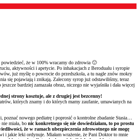
gę powiedzieć, że w 100% wracamy do zdrowia 🙁
uciu, aktywności i apetycie. Po inhakacjach z Berodualu i syropie
bjawów, już myślę o powrocie do przedszkola, a tu nagle znów mokry
dnia się pojawiają i znikają. Zalecony syrop już odstawiliśmy, teraz
 jeszcze bardziej zamazała obraz, niczego nie wyjaśniła i dała więcej
dnej strony kosztuje, ale z drugiej jest bezcenny!
diatrów, których znamy i do których mamy zaufanie, umawianych na
i, poznać nowego pediatrę i poprosić o kontrolne zbadanie Stasia…
o nie miała, bo
nic konkretnego się nie dowiedziałam, to po prostu
rawiedliwości, że w ramach ubezpieczenia zdrowotnego nie mogę
i i jakie leki ordynuje. Miałam wrażenie, że Pani Doktor to mnie