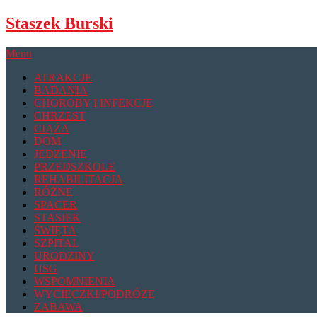
Skip
Staszek Burski
to
content
Menu
ATRAKCJE
BADANIA
CHOROBY I INFEKCJE
CHRZEST
CIĄŻA
DOM
JEDZENIE
PRZEDSZKOLE
REHABILITACJA
RÓŻNE
SPACER
STASIEK
ŚWIĘTA
SZPITAL
URODZINY
USG
WSPOMNIENIA
WYCIECZKI/PODRÓŻE
ZABAWA