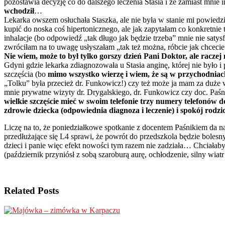
pozostawia decyzję co do dalszego leczenia Stasia i że zamiast mnie
wchodził
…
Lekarka owszem osłuchała Staszka, ale nie była w stanie mi powiedz
kupić do noska coś hipertonicznego, ale jak zapytałam co konkretni
inhalacje (bo odpowiedź „tak długo jak będzie trzeba” mnie nie satysf
zwróciłam na to uwagę usłyszałam „tak też można, róbcie jak chceci
Nie wiem, może to był tylko gorszy dzień Pani Doktor, ale racze
Gdyni gdzie lekarka zdiagnozowała u Stasia anginę, której nie było i 
szczęścia (bo
mimo wszystko wierzę i wiem, że są w przychodniac
„Tolku” była przecież dr. Funkowicz!) czy też może ja mam za duże
mnie prywatne wizyty dr. Drygalskiego, dr. Funkowicz czy doc. Paśn
wielkie szczęście mieć w swoim telefonie trzy numery telefonów d
zdrowie dziecka (odpowiednia diagnoza i leczenie) i spokój rodzi
Liczę na to, że poniedziałkowe spotkanie z docentem Paśnikiem da na
przedłużające się L4 sprawi, że powrót do przedszkola będzie bolesny
dzieci i panie więc efekt nowości tym razem nie zadziała… Chciałab
(październik przyniósł z sobą szaroburą aurę, ochłodzenie, silny wi
Related Posts