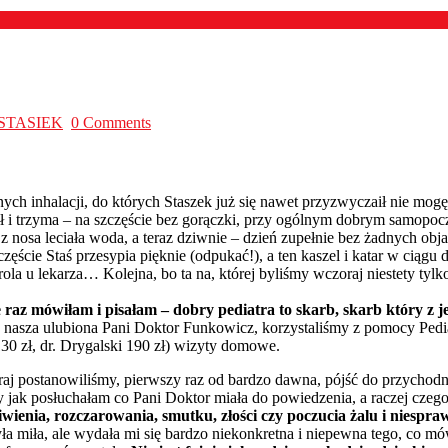
STASIEK
0 Comments
ch inhalacji, do których Staszek już się nawet przyzwyczaił nie mo
adł i trzyma – na szczęście bez gorączki, przy ogólnym dobrym samopocz
ni z nosa leciała woda, a teraz dziwnie – dzień zupełnie bez żadnych o
częście Staś przesypia pięknie (odpukać!), a ten kaszel i katar w ciągu 
la u lekarza… Kolejna, bo ta na, której byliśmy wczoraj niestety tylko
 raz mówiłam i pisałam – dobry pediatra to skarb, skarb który z je
ła nasza ulubiona Pani Doktor Funkowicz, korzystaliśmy z pomocy Pe
130 zł, dr. Drygalski 190 zł) wizyty domowe.
aj postanowiliśmy, pierwszy raz od bardzo dawna, pójść do przychodn
ety jak posłuchałam co Pani Doktor miała do powiedzenia, a raczej czeg
ziwienia, rozczarowania, smutku, złości czy poczucia żalu i niesp
 miła, ale wydała mi się bardzo niekonkretna i niepewna tego, co mów