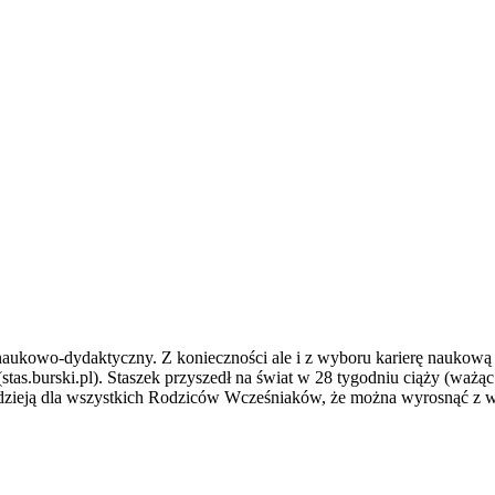
ukowo-dydaktyczny. Z konieczności ale i z wyboru karierę naukową dw
as.burski.pl). Staszek przyszedł na świat w 28 tygodniu ciąży (ważąc 
nadzieją dla wszystkich Rodziców Wcześniaków, że można wyrosnąć z 