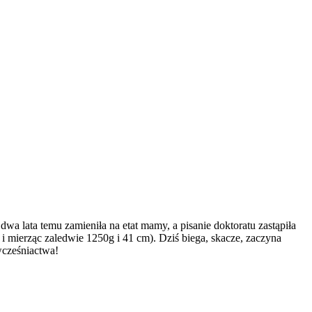
a lata temu zamieniła na etat mamy, a pisanie doktoratu zastąpiła
i mierząc zaledwie 1250g i 41 cm). Dziś biega, skacze, zaczyna
wcześniactwa!