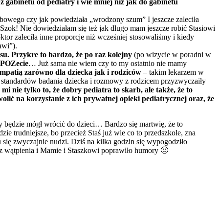
 z gabinetu od pediatry i wie mniej niż jak do gabinetu
obowego czy jak powiedziała „wrodzony szum” I jeszcze zaleciła
Szok! Nie dowiedziałam się też jak długo mam jeszcze robić Stasiowi
oktor zaleciła inne proporcje niż wcześniej stosowaliśmy i kiedy
awi”).
asu.
Przykre to bardzo, że po raz kolejny
(po wizycie w poradni w
w POZecie
… Już sama nie wiem czy to my ostatnio nie mamy
mpatią zarówno dla dziecka jak i rodziców
– takim lekarzem w
h standardów badania dziecka i rozmowy z rodzicem przyzwyczaiły
 nie tylko to, że dobry pediatra to skarb, ale także, że to
olić na korzystanie z ich prywatnej opieki pediatrycznej oraz, że
dy będzie mógł wrócić do dzieci… Bardzo się martwię, że to
ie trudniejsze, bo przecież Staś już wie co to przedszkole, zna
się zwyczajnie nudzi. Dziś na kilka godzin się wypogodziło
 bez wątpienia i Mamie i Staszkowi poprawiło humory 🙂