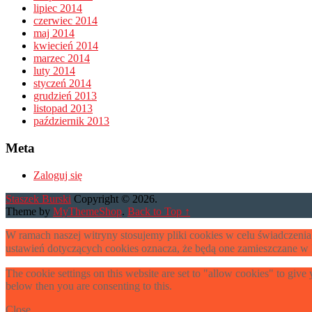
lipiec 2014
czerwiec 2014
maj 2014
kwiecień 2014
marzec 2014
luty 2014
styczeń 2014
grudzień 2013
listopad 2013
październik 2013
Meta
Zaloguj się
Staszek Burski
Copyright © 2026.
Theme by
MyThemeShop
.
Back to Top ↑
W ramach naszej witryny stosujemy pliki cookies w celu świadczen
ustawień dotyczących cookies oznacza, że będą one zamieszczane 
The cookie settings on this website are set to "allow cookies" to give
below then you are consenting to this.
Close