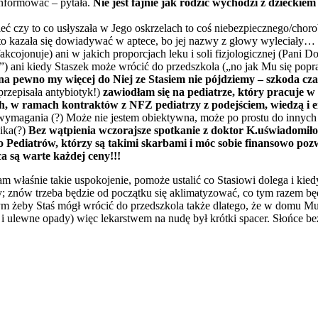
 informować – pytała.
Nie jest fajnie jak rodzic wychodzi z dzieckiem
ieć czy to co usłyszała w Jego oskrzelach to coś niebezpiecznego/chor
e to kazała się dowiadywać w aptece, bo jej nazwy z głowy wyleciały… 
akcojonuje) ani w jakich proporcjach leku i soli fizjologicznej (Pani D
e”) ani kiedy Staszek może wrócić do przedszkola („no jak Mu się popr
j na pewno my więcej do Niej ze Stasiem nie pójdziemy – szkoda cz
przepisała antybiotyk!)
zawiodłam się na pediatrze, który pracuje 
h, w ramach kontraktów z NFZ pediatrzy z podejściem, wiedzą i e
 wymagania (?) Może nie jestem obiektywna, może po prostu do innyc
ika(?)
Bez wątpienia wczorajsze spotkanie z doktor K.uświadomiło mi
o Pediatrów, którzy są takimi skarbami i móc sobie finansowo pozw
ca są warte każdej ceny!!!
m właśnie takie uspokojenie, pomoże ustalić co Stasiowi dolega i kie
; znów trzeba będzie od początku się aklimatyzować, co tym razem będz
ym żeby Staś mógł wrócić do przedszkola także dlatego, że w domu Mu 
atr i ulewne opady) więc lekarstwem na nudę był krótki spacer. Słońce