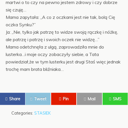
martwi o to czy na pewno jestem zdrowy i czy dobrze
się czuję…
Mama zapytała: „A co z oczkami jest nie tak, bolą Cię
oczka Synku?”
Ja: „Nie, tylko jak patrzę to widze swoją rączkę i nóżkę,
ale patrzę i patrzę i swoich oczek nie widzę…”
Mama odetchnęła z ulgą, zaprowadziła mnie do
lusterka…i moje oczy zobaczyły siebie, a Tata
powiedział,że w tym lusterku jest drugi Staś więc jednak
trochę mam brata bliźniaka…
Share
Tweet
Pin
Mail
SMS
Categories:
STASIEK