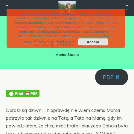
W ramach naszej witryny stosujemy pliki cookies w celu
świadczenia Państwu usług na najwyższym poziomie, w tym w
sposób dostosowany do indywidualnych potrzeb. Korzystanie z
witryny bez zmiany ustawień dotyczących cookies oznacza, że
będą one zamieszczane w Państwa urządzeniu końcowym.
4 Lipca 2017 • No Comments
Możecie Państwo dokonać w każdym czasie zmiany ustawień
Chcę Mieć Brata
Accept
dotyczących cookies.
WIĘCEJ
Mama Stasia
PDF 📄
Dorośli są dziwni… Naprawdę nie wiem czemu Mama
patrzyła tak dziwnie na Tatę, a Tata na Mamę, gdy im
powiedziałem, że chcę mieć brata i dlaczego Babcia była
taka zdziwiona, gdy usłyszała ode mnie: A WIESZ