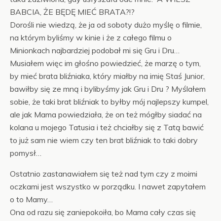
BABCIA, ŻE BĘDĘ MIEĆ BRATA?!?
Dorośli nie wiedzą, że ja od soboty dużo myślę o filmie,
na którym byliśmy w kinie i że z całego filmu o
Minionkach najbardziej podobał mi się Gru i Dru…
Musiałem więc im głośno powiedzieć, że marzę o tym,
by mieć brata bliźniaka, który miałby na imię Staś Junior,
bawiłby się ze mną i bylibyśmy jak Gru i Dru ? Myślałem
sobie, że taki brat bliźniak to byłby mój najlepszy kumpel,
ale jak Mama powiedziała, że on też mógłby siadać na
kolana u mojego Tatusia i też chciałby się z Tatą bawić
to już sam nie wiem czy ten brat bliźniak to taki dobry
pomysł…
Ostatnio zastanawiałem się też nad tym czy z moimi
oczkami jest wszystko w porządku. I nawet zapytałem
o to Mamy…
Ona od razu się zaniepokoiła, bo Mama cały czas się