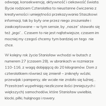
odwagę, konsekwencję, aktywność i ciekawość świata.
Bycie rodzicem Czterolatka to nieustanne ćwiczenia z
kreatywności i umiejętności przekazywania Staszkowi
informacji, tak by były one przez niego zrozumiałe i
zaakceptowane – w tym sensie, by „nasze” stawało się
też „jego”… Czasem to nie jest najłatwiejsze, czasem im
mocniej my czegoś chcemy tym bardziej on tego nie
chce.
W kolejny rok życia Stanisław wchodzi w butach z
numerem 27 (czasem 28), w ubrankach w rozmiarze
110-116, z wagą dobijającą do 20 kilogramów. Dom z
czterolatkiem również się zmienił – zniknęły wózki,
przewijak i pampersy, ale wcale nie zrobiło się luźniej…
Przestrzeń wypełniają niezliczone ilości (mniejszych i
większych) samochodów, które Stanisław uwielbia,
klocki, piłki, hulajnoga i rowery.