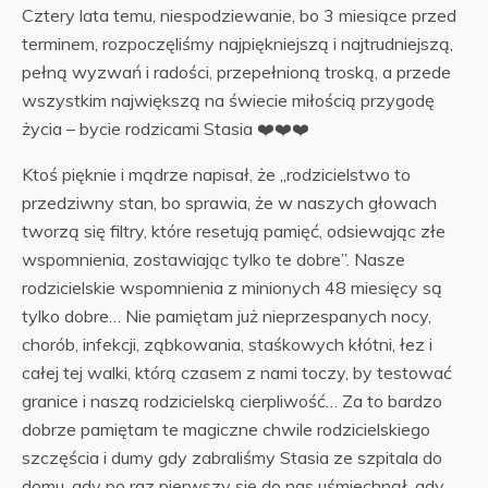
Cztery lata temu, niespodziewanie, bo 3 miesiące przed
terminem, rozpoczęliśmy najpiękniejszą i najtrudniejszą,
pełną wyzwań i radości, przepełnioną troską, a przede
wszystkim największą na świecie miłością przygodę
życia – bycie rodzicami Stasia ❤️❤️❤️
Ktoś pięknie i mądrze napisał, że „rodzicielstwo to
przedziwny stan, bo sprawia, że w naszych głowach
tworzą się filtry, które resetują pamięć, odsiewając złe
wspomnienia, zostawiając tylko te dobre”. Nasze
rodzicielskie wspomnienia z minionych 48 miesięcy są
tylko dobre… Nie pamiętam już nieprzespanych nocy,
chorób, infekcji, ząbkowania, staśkowych kłótni, łez i
całej tej walki, którą czasem z nami toczy, by testować
granice i naszą rodzicielską cierpliwość… Za to bardzo
dobrze pamiętam te magiczne chwile rodzicielskiego
szczęścia i dumy gdy zabraliśmy Stasia ze szpitala do
domu, gdy po raz pierwszy się do nas uśmiechnął, gdy