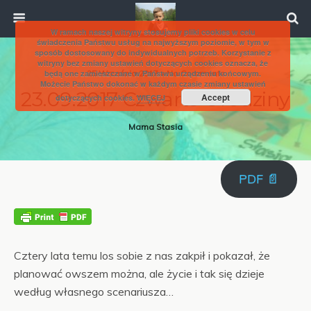
W ramach naszej witryny stosujemy pliki cookies w celu
świadczenia Państwu usług na najwyższym poziomie, w tym w
sposób dostosowany do indywidualnych potrzeb. Korzystanie z
witryny bez zmiany ustawień dotyczących cookies oznacza, że
będą one zamieszczane w Państwa urządzeniu końcowym.
25 Września 2017 • No Comments
Możecie Państwo dokonać w każdym czasie zmiany ustawień
23.09.2017 Czwarte Urodziny
Accept
dotyczących cookies.
WIĘCEJ
Mama Stasia
PDF 📄
Cztery lata temu los sobie z nas zakpił i pokazał, że
planować owszem można, ale życie i tak się dzieje
według własnego scenariusza…