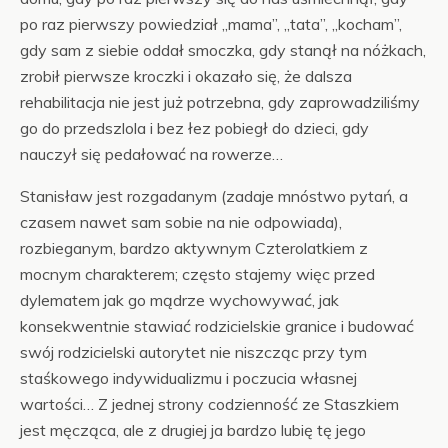
po raz pierwszy powiedział „mama”, „tata”, „kocham”,
gdy sam z siebie oddał smoczka, gdy stanął na nóżkach,
zrobił pierwsze kroczki i okazało się, że dalsza
rehabilitacja nie jest już potrzebna, gdy zaprowadziliśmy
go do przedszlola i bez łez pobiegł do dzieci, gdy
nauczył się pedałować na rowerze…
Stanisław jest rozgadanym (zadaje mnóstwo pytań, a
czasem nawet sam sobie na nie odpowiada),
rozbieganym, bardzo aktywnym Czterolatkiem z
mocnym charakterem; często stajemy więc przed
dylematem jak go mądrze wychowywać, jak
konsekwentnie stawiać rodzicielskie granice i budować
swój rodzicielski autorytet nie niszcząc przy tym
staśkowego indywidualizmu i poczucia własnej
wartości… Z jednej strony codzienność ze Staszkiem
jest męcząca, ale z drugiej ja bardzo lubię tę jego