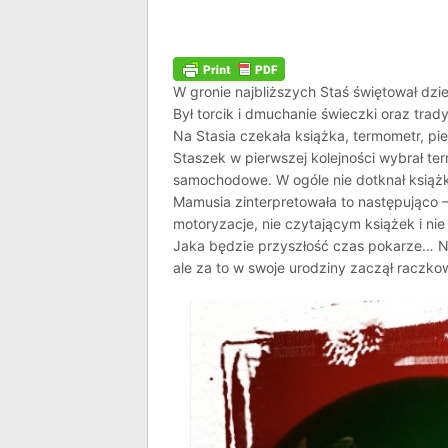
W gronie najbliższych Staś świętował dzi
Był torcik i dmuchanie świeczki oraz tra
Na Stasia czekała książka, termometr, pi
Staszek w pierwszej kolejności wybrał te
samochodowe. W ogóle nie dotknał książki
Mamusia zinterpretowała to następująco 
motoryzacje, nie czytającym książek i n
Jaka będzie przyszłość czas pokarze… Na 
ale za to w swoje urodziny zaczął raczk