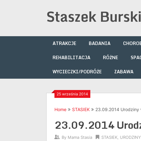
Skip
Staszek Bursk
to
content
ATRAKCJE
BADANIA
CHOROB
REHABILITACJA
RÓŻNE
SPA
WYCIECZKI/PODRÓŻE
ZABAWA
25 września 2014
Home
STASIEK
23.09.2014 Urodziny
23.09.2014 Urodz
By
Mama Stasia
STASIEK
,
URODZINY