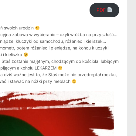
PDF
eń swoich urodzin
dycyjna zabawa w wybieranie – czyli wróżba na przyszłość…
eniądze, kluczyki od samochodu, różaniec i kieliszek…
rmometr, potem różaniec i pieniądze, na końcu kluczyki
 i kieliszka
– Staś zostanie majętnym, chodzącym do kościoła, lubiącym
ie pijącym alkoholu LEKARZEM
dziś ważne jest to, że Staś może nie przedreptał roczku,
ować i stawać na nóżki przy meblach