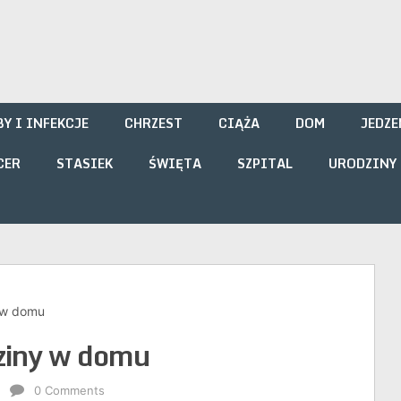
i
Y I INFEKCJE
CHRZEST
CIĄŻA
DOM
JEDZE
CER
STASIEK
ŚWIĘTA
SZPITAL
URODZINY
 w domu
iny w domu
0 Comments