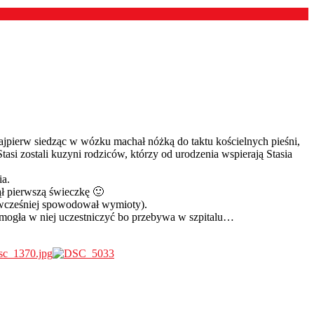
najpierw siedząc w wózku machał nóżką do taktu kościelnych pieśni,
tasi zostali kuzyni rodziców, którzy od urodzenia wspierają Stasia
ia.
ł pierwszą świeczkę 🙂
ń wcześniej spowodował wymioty).
ie mogła w niej uczestniczyć bo przebywa w szpitalu…