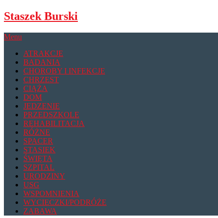
Skip
Staszek Burski
to
content
Menu
ATRAKCJE
BADANIA
CHOROBY I INFEKCJE
CHRZEST
CIĄŻA
DOM
JEDZENIE
PRZEDSZKOLE
REHABILITACJA
RÓŻNE
SPACER
STASIEK
ŚWIĘTA
SZPITAL
URODZINY
USG
WSPOMNIENIA
WYCIECZKI/PODRÓŻE
ZABAWA