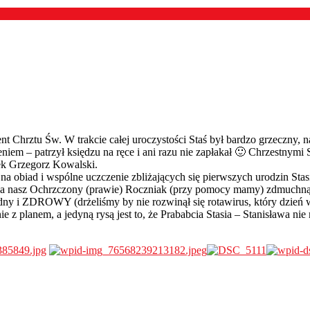
nt Chrztu Św. W trakcie całej uroczystości Staś był bardzo grzeczny, 
iem – patrzył księdzu na ręce i ani razu nie zapłakał 🙂 Chrzestnymi S
ek Grzegorz Kowalski.
 na obiad i wspólne uczczenie zbliżających się pierwszych urodzin Stas
rt, a nasz Ochrzczony (prawie) Roczniak (przy pomocy mamy) zdmuchną
godny i ZDROWY (drżeliśmy by nie rozwinął się rotawirus, który dzie
 z planem, a jedyną rysą jest to, że Prababcia Stasia – Stanisława n