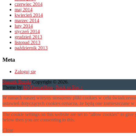
czerwiec 2014
maj 2014
kwiecień 2014
marzec 2014
luty 2014
styczeń 2014
grudzień 2013
listopad 2013
październik 2013
Meta
Zaloguj się
Staszek Burski
Copyright © 2026.
Theme by
MyThemeShop
.
Back to Top ↑
W ramach naszej witryny stosujemy pliki cookies w celu świadczen
ustawień dotyczących cookies oznacza, że będą one zamieszczane 
The cookie settings on this website are set to "allow cookies" to give
below then you are consenting to this.
Close