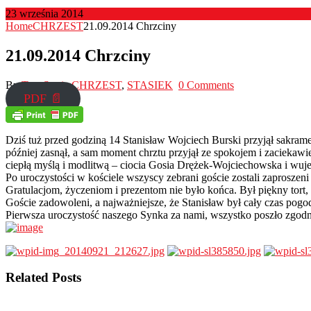
23 września 2014
Home
CHRZEST
21.09.2014 Chrzciny
21.09.2014 Chrzciny
By
Tata Stasia
CHRZEST
,
STASIEK
0 Comments
PDF 📄
Dziś tuż przed godziną 14 Stanisław Wojciech Burski przyjął sakrame
później zasnął, a sam moment chrztu przyjął ze spokojem i zaciekawien
ciepłą myślą i modlitwą – ciocia Gosia Drężek-Wojciechowska i wuj
Po uroczystości w kościele wszyscy zebrani goście zostali zaproszeni
Gratulacjom, życzeniom i prezentom nie było końca. Był piękny to
Goście zadowoleni, a najważniejsze, że Stanisław był cały czas po
Pierwsza uroczystość naszego Synka za nami, wszystko poszło zgodnie
Related Posts