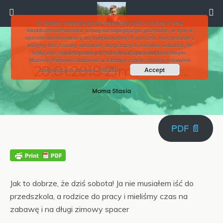
W ramach naszej witryny stosujemy pliki cookies w celu
świadczenia Państwu usług na najwyższym poziomie, w tym w
sposób dostosowany do indywidualnych potrzeb. Korzystanie z
witryny bez zmiany ustawień dotyczących cookies oznacza, że
będą one zamieszczane w Państwa urządzeniu końcowym.
20 Stycznia 2018 • No Comments
Możecie Państwo dokonać w każdym czasie zmiany ustawień
20.01.2018 Zima Trwa…
Accept
dotyczących cookies.
WIĘCEJ
Mama Stasia
PDF 📄
Jak to dobrze, że dziś sobota! Ja nie musiałem iść do
przedszkola, a rodzice do pracy i mieliśmy czas na
zabawę i na długi zimowy spacer