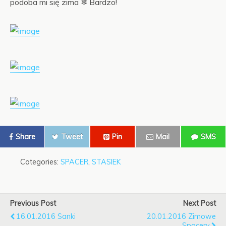
podoba mi się zima ❄ Bardzo!
Share
Tweet
Pin
Mail
SMS
Categories:
SPACER
,
STASIEK
Previous Post
Next Post
16.01.2016 Sanki
20.01.2016 Zimowe
Spacery