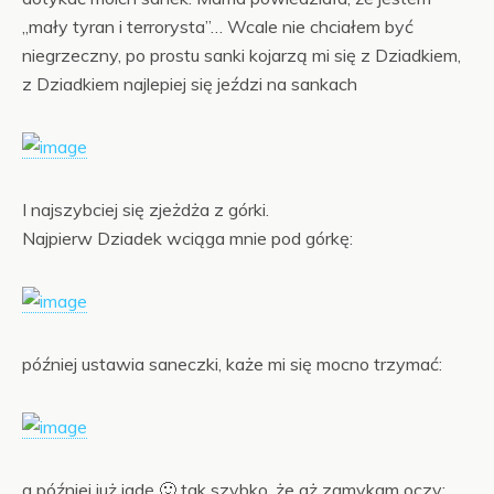
„mały tyran i terrorysta”… Wcale nie chciałem być
niegrzeczny, po prostu sanki kojarzą mi się z Dziadkiem,
z Dziadkiem najlepiej się jeździ na sankach
I najszybciej się zjeżdża z górki.
Najpierw Dziadek wciąga mnie pod górkę:
później ustawia saneczki, każe mi się mocno trzymać:
a później już jadę 🙂 tak szybko, że aż zamykam oczy: