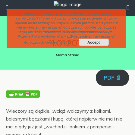
W ramach naszej witryny stosujemy pliki cookies w celu
świadczenia Państwu usług na najwyższym poziomie, w tym w
sposób dostosowany do indywidualnych potrzeb. Korzystanie z
witryny bez zmiany ustawień dotyczących cookies oznacza, że
będą one zamieszczane w Państwa urządzeniu końcowym.
11 Stycznia 2014 • No Comments
Możecie Państwo dokonać w każdym czasie zmiany ustawień
11.01.2014
Accept
dotyczących cookies.
WIĘCEJ
Mama Stasia
PDF 📄
Wieczory są ciężkie…wciąż walczymy z kolkami,
bolesnymi bączkami i kupą, której najpierw nie ma i nie
ma, a gdy już jest „wychodzi” bokiem z pampersa i
wymusza kąpiel…