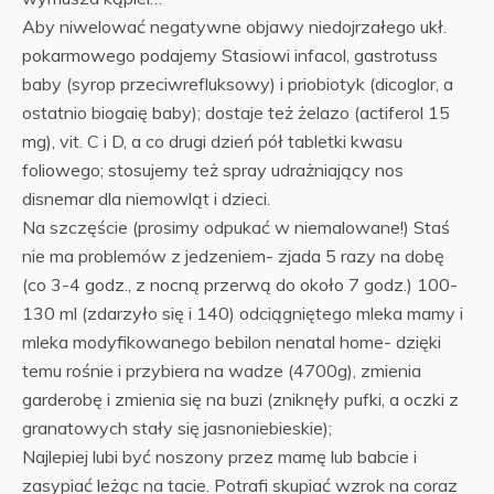
Aby niwelować negatywne objawy niedojrzałego ukł.
pokarmowego podajemy Stasiowi infacol, gastrotuss
baby (syrop przeciwrefluksowy) i priobiotyk (dicoglor, a
ostatnio biogaię baby); dostaje też żelazo (actiferol 15
mg), vit. C i D, a co drugi dzień pół tabletki kwasu
foliowego; stosujemy też spray udrażniający nos
disnemar dla niemowląt i dzieci.
Na szczęście (prosimy odpukać w niemalowane!) Staś
nie ma problemów z jedzeniem- zjada 5 razy na dobę
(co 3-4 godz., z nocną przerwą do około 7 godz.) 100-
130 ml (zdarzyło się i 140) odciągniętego mleka mamy i
mleka modyfikowanego bebilon nenatal home- dzięki
temu rośnie i przybiera na wadze (4700g), zmienia
garderobę i zmienia się na buzi (zniknęły pufki, a oczki z
granatowych stały się jasnoniebieskie);
Najlepiej lubi być noszony przez mamę lub babcie i
zasypiać leżąc na tacie. Potrafi skupiać wzrok na coraz