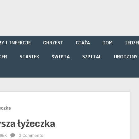
i
Y I INFEKCJE
CHRZEST
CIĄŻA
DOM
JEDZE
CER
STASIEK
ŚWIĘTA
SZPITAL
URODZINY
eczka
za łyżeczka
SIEK
0 Comments