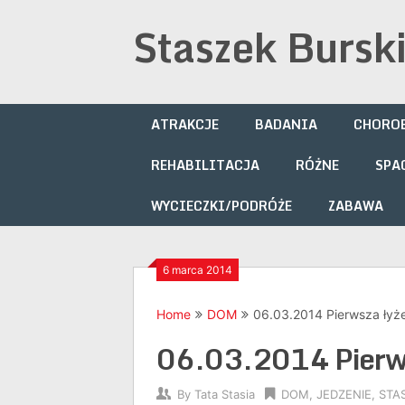
Skip
Staszek Bursk
to
content
ATRAKCJE
BADANIA
CHOROB
REHABILITACJA
RÓŻNE
SPA
WYCIECZKI/PODRÓŻE
ZABAWA
6 marca 2014
Home
DOM
06.03.2014 Pierwsza łyż
06.03.2014 Pierws
By
Tata Stasia
DOM
,
JEDZENIE
,
STA