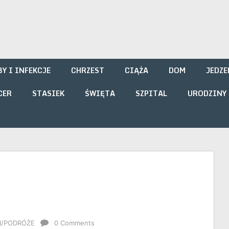
i
Y I INFEKCJE
CHRZEST
CIĄŻA
DOM
JEDZE
CER
STASIEK
ŚWIĘTA
SZPITAL
URODZINY
I/PODRÓŻE
0 Comments