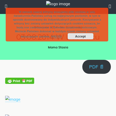
W ramach naszej witryny stosujemy pliki cookies w celu
świadczenia Państwu usług na najwyższym poziomie, w tym w
sposób dostosowany do indywidualnych potrzeb. Korzystanie z
witryny bez zmiany ustawień dotyczących cookies oznacza, że
będą one zamieszczane w Państwa urządzeniu końcowym.
8 Sierpnia 2014 • No Comments
Możecie Państwo dokonać w każdym czasie zmiany ustawień
03.08.2014 W Baseniku
Accept
dotyczących cookies.
WIĘCEJ
Mama Stasia
PDF 📄