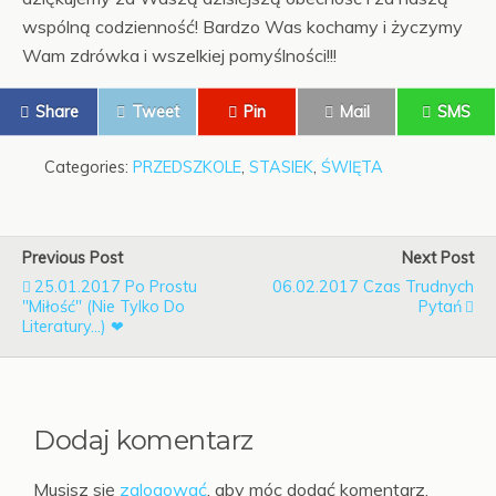
wspólną codzienność! Bardzo Was kochamy i życzymy
Wam zdrówka i wszelkiej pomyślności!!!
Share
Tweet
Pin
Mail
SMS
Categories:
PRZEDSZKOLE
,
STASIEK
,
ŚWIĘTA
Previous Post
Next Post
25.01.2017 Po Prostu
06.02.2017 Czas Trudnych
"Miłość" (nie Tylko Do
Pytań
Literatury...) ❤
Dodaj komentarz
Musisz się
zalogować
, aby móc dodać komentarz.