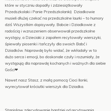
które w styczniu dopadły i zdziesiątkowały
Przedszkolaki i Panie Przedszkolanki) Dziadkowie
musieli dłużej czekać na przedszkolne laurki – to humory
dziś Wszystkim dopisywały. Babcie i Dziadkowie z
radością i wzruszeniem obserwowali przedszkolne
występy, a Dzieciaki z zapałem recytowały wierszyki,
śpiewały piosenki i tańczyły dla swoich Babć i
Dziadków. Naprawdę było widać, że wkładały w to
dużo serca i emocji, bo doskonale czuły i rozumiały, że
występują dla naprawdę kochanych i ważnych dla siebie
Gości❤
Nawet nasz Stasz, z małą pomocą Cioci Ilonki,
wyrecytował króciutki wierszyk dla Dziadka.
Stanisław zdecydowanie bardziej od recytowania