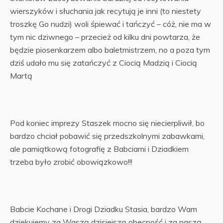
wierszyków i słuchania jak recytują je inni (to niestety
troszkę Go nudzi) woli śpiewać i tańczyć – cóż, nie ma w
tym nic dziwnego – przecież od kilku dni powtarza, że
będzie piosenkarzem albo baletmistrzem, no a poza tym
dziś udało mu się zatańczyć z Ciocią Madzią i Ciocią
Martą
Pod koniec imprezy Staszek mocno się niecierpliwił, bo
bardzo chciał pobawić się przedszkolnymi zabawkami,
ale pamiątkową fotografię z Babciami i Dziadkiem
trzeba było zrobić obowiązkowo!!!
Babcie Kochane i Drogi Dziadku Stasia, bardzo Wam
dziękujemy za Waszą dzisiejszą obecność i za naszą