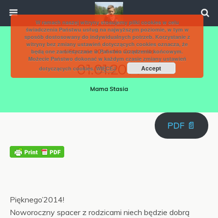
W ramach naszej witryny stosujemy pliki cookies w celu
świadczenia Państwu usług na najwyższym poziomie, w tym w
sposób dostosowany do indywidualnych potrzeb. Korzystanie z
witryny bez zmiany ustawień dotyczących cookies oznacza, że
będą one zamieszczane w Państwa urządzeniu końcowym.
1 Stycznia 2014 • No Comments
Możecie Państwo dokonać w każdym czasie zmiany ustawień
01.01.2014
Accept
dotyczących cookies.
WIĘCEJ
Mama Stasia
PDF 📄
Pięknego’2014!
Noworoczny spacer z rodzicami niech będzie dobrą