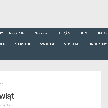
i
Y I INFEKCJE
CHRZEST
CIĄŻA
DOM
JEDZE
CER
STASIEK
ŚWIĘTA
SZPITAL
URODZINY
ąt
wiąt
mments