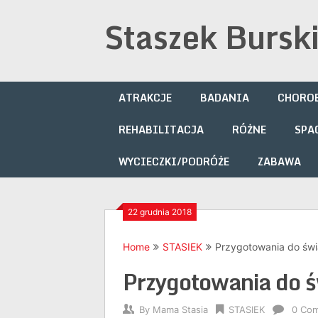
Skip
Staszek Bursk
to
content
ATRAKCJE
BADANIA
CHOROB
REHABILITACJA
RÓŻNE
SPA
WYCIECZKI/PODRÓŻE
ZABAWA
22 grudnia 2018
Home
STASIEK
Przygotowania do świ
Przygotowania do ś
By
Mama Stasia
STASIEK
0 Co