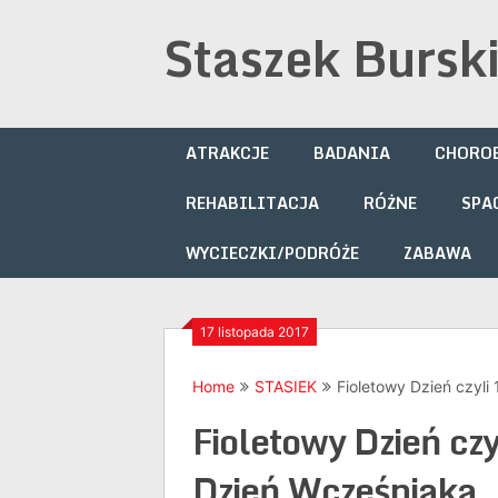
Skip
Staszek Bursk
to
content
ATRAKCJE
BADANIA
CHOROB
REHABILITACJA
RÓŻNE
SPA
WYCIECZKI/PODRÓŻE
ZABAWA
17 listopada 2017
Home
STASIEK
Fioletowy Dzień czyli
Fioletowy Dzień cz
Dzień Wcześniaka