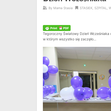
By
Mama Stasia
STASIEK
,
SZPITAL
,
W
Tegoroczny Światowy Dzień Wcześniaka uc
w którym wszystko się zaczęło…