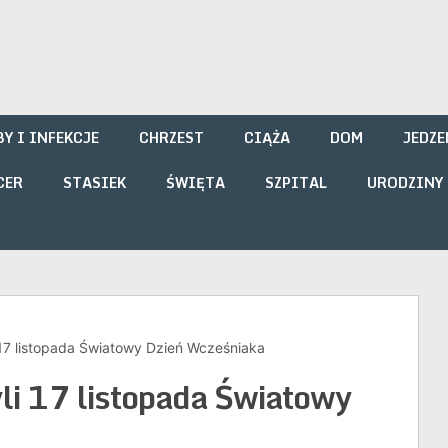
i
Y I INFEKCJE
CHRZEST
CIĄŻA
DOM
JEDZE
CER
STASIEK
ŚWIĘTA
SZPITAL
URODZINY
 17 listopada Światowy Dzień Wcześniaka
yli 17 listopada Światowy