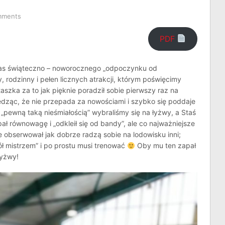
mments
PDF
czas świąteczno – noworocznego „odpoczynku od
y, rodzinny i pełen licznych atrakcji, którym poświęcimy
taszka za to jak pięknie poradził sobie pierwszy raz na
iedząc, że nie przepada za nowościami i szybko się poddaje
„pewną taką nieśmiałością” wybraliśmy się na łyżwy, a Staś
ał równowagę i „odkleił się od bandy”, ale co najważniejsze
e obserwował jak dobrze radzą sobie na lodowisku inni;
pół mistrzem” i po prostu musi trenować
Oby mu ten zapał
łyżwy!