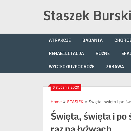
Skip
Staszek Bursk
to
content
ATRAKCJE
BADANIA
CHOROB
REHABILITACJA
RÓŻNE
SPA
WYCIECZKI/PODRÓŻE
ZABAWA
6 stycznia 2020
Home
STASIEK
Święta, święta i po 
Święta, święta i p
raz na łyżwach