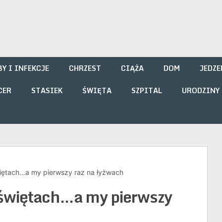
i
Y I INFEKCJE
CHRZEST
CIĄŻA
DOM
JEDZE
CER
STASIEK
ŚWIĘTA
SZPITAL
URODZINY
świętach…a my pierwszy raz na łyżwach
o świętach…a my pierwszy