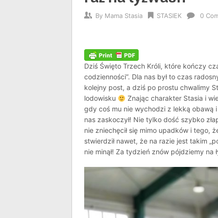
By
Mama Stasia
STASIEK
0 Co
Dziś Święto Trzech Króli, które kończy 
codzienności”. Dla nas był to czas radosn
kolejny post, a dziś po prostu chwalimy S
lodowisku
Znając charakter Stasia i w
gdy coś mu nie wychodzi z lekką obawą i 
nas zaskoczył! Nie tylko dość szybko złap
nie zniechęcił się mimo upadków i tego, ż
stwierdził nawet, że na razie jest takim „
nie minął! Za tydzień znów pójdziemy na 