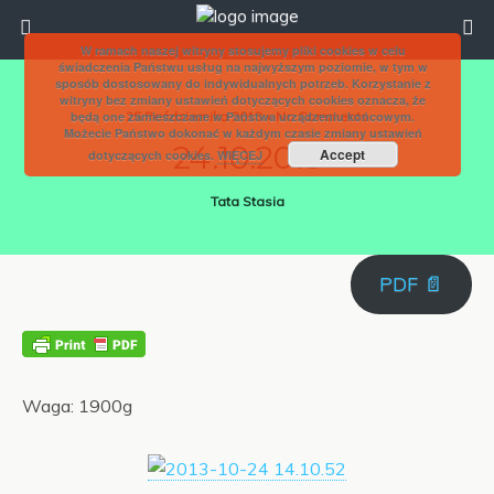
W ramach naszej witryny stosujemy pliki cookies w celu
świadczenia Państwu usług na najwyższym poziomie, w tym w
sposób dostosowany do indywidualnych potrzeb. Korzystanie z
witryny bez zmiany ustawień dotyczących cookies oznacza, że
będą one zamieszczane w Państwa urządzeniu końcowym.
25 Października 2013 • No Comments
Możecie Państwo dokonać w każdym czasie zmiany ustawień
24.10.2013
Accept
dotyczących cookies.
WIĘCEJ
Tata Stasia
PDF 📄
Waga: 1900g