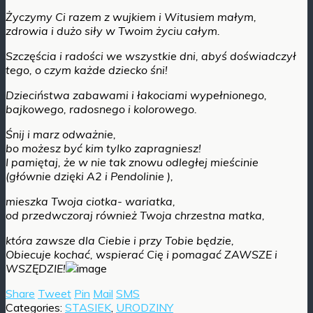
Życzymy Ci razem z wujkiem i Witusiem małym,
zdrowia i dużo siły w Twoim życiu całym.
Szczęścia i radości we wszystkie dni, abyś doświadczył
tego, o czym każde dziecko śni!
Dzieciństwa zabawami i łakociami wypełnionego,
bajkowego, radosnego i kolorowego.
Śnij i marz odważnie,
bo możesz być kim tylko zapragniesz!
I pamiętaj, że w nie tak znowu odległej mieścinie
(głównie dzięki A2 i Pendolinie ),
mieszka Twoja ciotka- wariatka,
od przedwczoraj również Twoja chrzestna matka,
która zawsze dla Ciebie i przy Tobie będzie,
Obiecuje kochać, wspierać Cię i pomagać ZAWSZE i
WSZĘDZIE!
Share
Tweet
Pin
Mail
SMS
Categories:
STASIEK
,
URODZINY