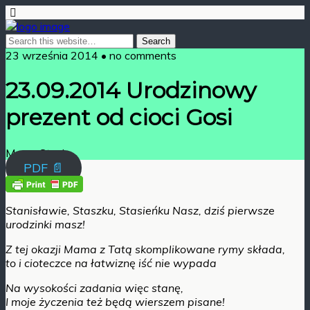
23 września 2014 • no comments
23.09.2014 Urodzinowy
prezent od cioci Gosi
Mama Stasia
PDF 📄
Stanisławie, Staszku, Stasieńku Nasz, dziś pierwsze
urodzinki masz!
Z tej okazji Mama z Tatą skomplikowane rymy składa,
to i cioteczce na łatwiznę iść nie wypada
Na wysokości zadania więc stanę,
I moje życzenia też będą wierszem pisane!