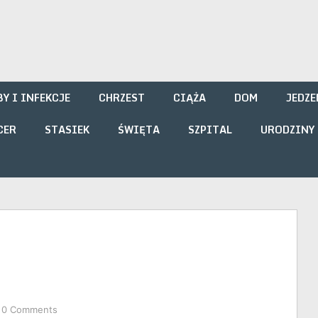
i
Y I INFEKCJE
CHRZEST
CIĄŻA
DOM
JEDZE
CER
STASIEK
ŚWIĘTA
SZPITAL
URODZINY
0 Comments