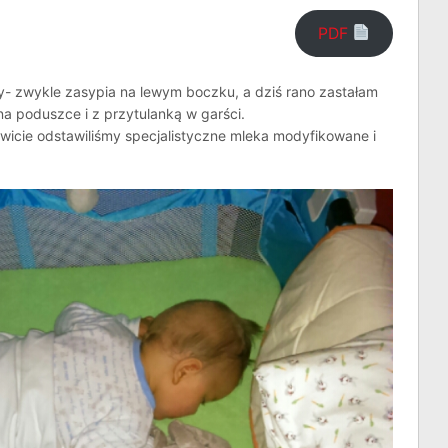
PDF
y- zwykle zasypia na lewym boczku, a dziś rano zastałam
a poduszce i z przytulanką w garści.
owicie odstawiliśmy specjalistyczne mleka modyfikowane i