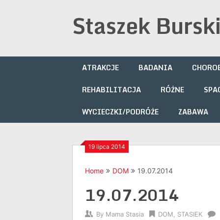
Skip
Staszek Bursk
to
content
ATRAKCJE
BADANIA
CHOROB
REHABILITACJA
RÓŻNE
SPA
WYCIECZKI/PODRÓŻE
ZABAWA
19 lipca 2014
Home
DOM
19.07.2014
19.07.2014
By
Mama Stasia
DOM
,
STASIEK