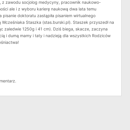
g, z zawodu socjolog medycyny, pracownik naukowo-
ości ale i z wyboru karierę naukową dwa lata temu
a pisanie doktoratu zastąpiła pisaniem wirtualnego
 Wcześniaka Staszka (stas.burski.pl). Staszek przyszedł na
ąc zaledwie 1250g i 41 cm). Dziś biega, skacze, zaczyna
cią i dumą mamy i taty i nadzieją dla wszystkich Rodziców
śniactwa!
mentarz.