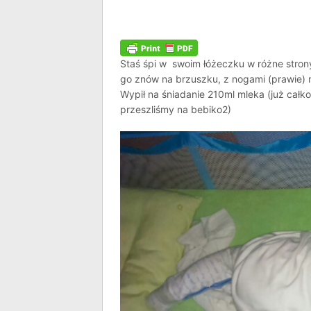
Staś śpi w swoim łóżeczku w różne stron
go znów na brzuszku, z nogami (prawie) n
Wypił na śniadanie 210ml mleka (już całk
przeszliśmy na bebiko2)