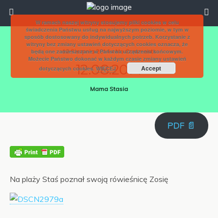
W ramach naszej witryny stosujemy pliki cookies w celu
świadczenia Państwu usług na najwyższym poziomie, w tym w
sposób dostosowany do indywidualnych potrzeb. Korzystanie z
witryny bez zmiany ustawień dotyczących cookies oznacza, że
będą one zamieszczane w Państwa urządzeniu końcowym.
12 Sierpnia 2014 • No Comments
Możecie Państwo dokonać w każdym czasie zmiany ustawień
12.08.2014
Accept
dotyczących cookies.
WIĘCEJ
Mama Stasia
PDF 📄
Na plaży Staś poznał swoją rówieśnicę Zosię