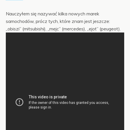
Nauczyłem się nazywać kilka nowych marek
samochodów, prócz tych, które znam jest jeszcze:
„obiszi” (mitsubishi), „mejc” (mercedes), „ejot” (peugeot).