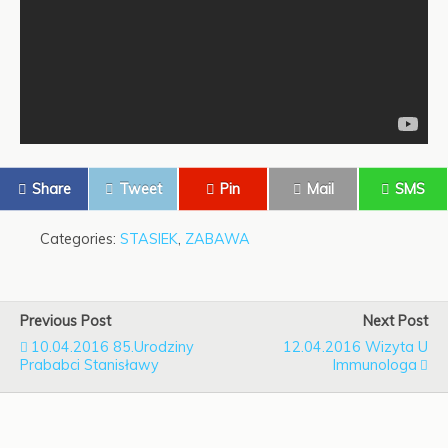
Share
Tweet
Pin
Mail
SMS
Categories:
STASIEK
,
ZABAWA
Previous Post
Next Post
10.04.2016 85.urodziny
12.04.2016 Wizyta U
Prababci Stanisławy
Immunologa