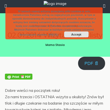
W ramach naszej witryny stosujemy pliki cookies w celu
świadczenia Państwu usług na najwyższym poziomie, w tym w
sposób dostosowany do indywidualnych potrzeb. Korzystanie z
witryny bez zmiany ustawień dotyczących cookies oznacza, że
będą one zamieszczane w Państwa urządzeniu końcowym.
2 Stycznia 2014 • No Comments
Możecie Państwo dokonać w każdym czasie zmiany ustawień
02.01.2014 Wizyta U Okulisty
Accept
dotyczących cookies.
WIĘCEJ
Mama Stasia
PDF 📄
Dobre wieści na początek roku!
Za nami trzecia i OSTATNIA wizyta u okulisty! Znów był
tłok i długie czekanie na badanie (na szczęście w miłym
towarzystwie kolegi ze szpitala- Nikodema i jego