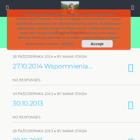
W ramach naszej witryny stosujemy pliki cookies w celu
świadczenia Państwu usług na najwyższym poziomie, w tym w
sposób dostosowany do indywidualnych potrzeb. Korzystanie z
witryny bez zmiany ustawień dotyczących cookies oznacza, że
Tags › Szpital
będą one zamieszczane w Państwa urządzeniu końcowym.
Możecie Państwo dokonać w każdym czasie zmiany ustawień
Accept
dotyczących cookies.
WIĘCEJ
28 PAŹDZIERNIKA 2014 • BY MAMA STASIA
27.10.2014 Wspomnienia…
NO RESPONSES
30 PAŹDZIERNIKA 2013 • BY MAMA STASIA
30.10.2013
NO RESPONSES
29 PAŹDZIERNIKA 2013 • BY MAMA STASIA